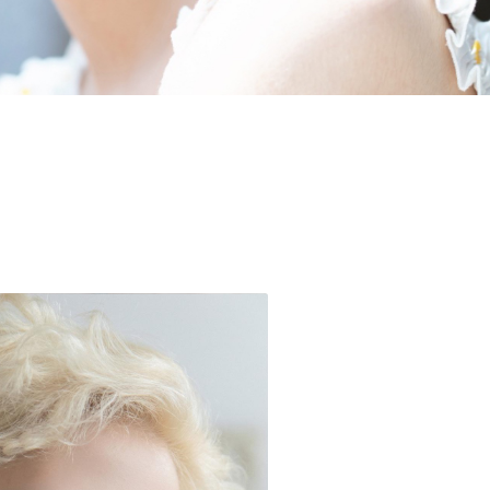
美体塑形
25点人体关键点模型
胯、美肩、小头、瘦腿
键美体塑型