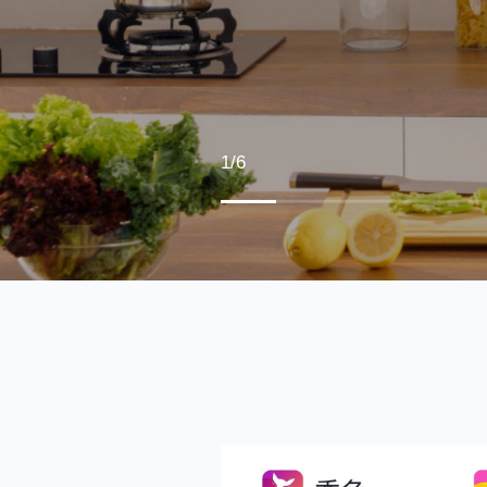
1
/
6