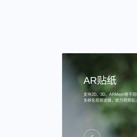
AR贴纸
支持2D、3D、ARMesh等
多样化视频滤镜，助力视频玩