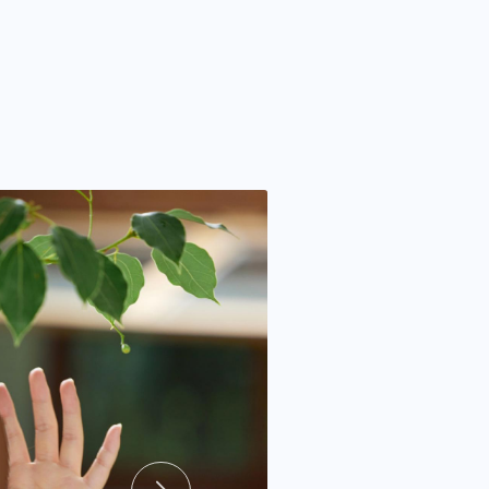
风格滤镜
提供丰富的多风格滤镜
镜。满足个性化视频、