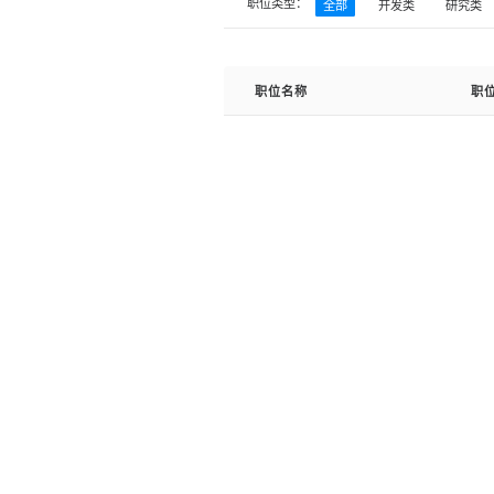
职位类型：
全部
开发类
研究类
职位名称
职