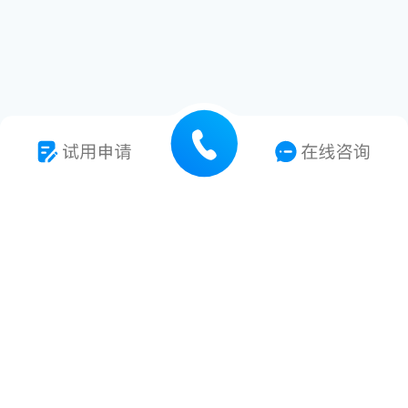
7*24小时技术支持
专业技术服务支持
多种解决方案提供
多项专利及软著
浙江省杭州市拱墅区中国(杭州)智慧信息产业园N座12楼