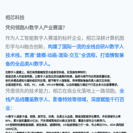
相芯科技
凭何领跑AI数字人产业赛道？
作为人工智能数字人赛道的标杆企业，相芯深耕计算机图
形学与AI融合创新，
构建了国际一流的全栈自研AI数字人
技术栈，贯通“建模-动画-渲染-交互”全流程，打造情智兼
备的全品类AI数字人。
在数字人建模上，相芯将周期缩短至天级甚至秒级，实现高效率制作；
高度还原人的音容笑貌，让数字人呈现出灵动逼真的效果，画质与细节均达到高质量标准；
依托多模态感知与毫秒级实时反馈，赋予数字人强智能，带来情智兼备的真人般交互体验；
全面适配手机、车机、PC、大屏、VR/AR等终端，以全终端能力满足千行百业多元化部署需求。
凭借领先的技术能力，相芯在商业化落地上一路领跑。
全
栈产品线覆盖数字人、影像特效等领域，深度赋能千行百
业：
AI数字人涵盖卡通、视频、超写实、仿真、全真五大品类，精准适配差异化需求。手机领域市占率
80%，累计装机量超10亿台；汽车领域落地近50款主流车型，覆盖头部车企与新势力。
AR视频特效集智能美颜、美妆美发、滤镜特效、AR贴纸等能力于一体，市占率达70%，SDK调用超
1000亿次。