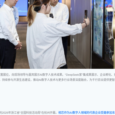
间设置展位，向现场领导与嘉宾展示AI数字人技术成果。“DeepSeek家”集成果展示、企业孵化、
，持续参与开源生态建设，推动AI数字人技术与更多行业场景深度融合，为千行百业提供更智
题的2026年浙江省“全国科技活动周”在杭州开幕。
相芯作为AI数字人领域的代表企业受邀参加本