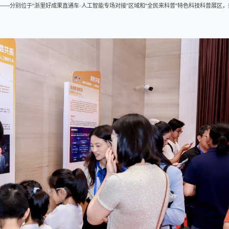
——分别位于“浙里好成果直通车·人工智能专场对接”区域和“全民来科普”特色科技科普展区，