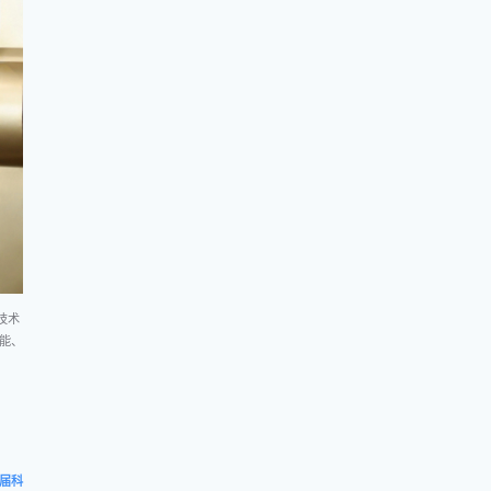
技术
能、
届科