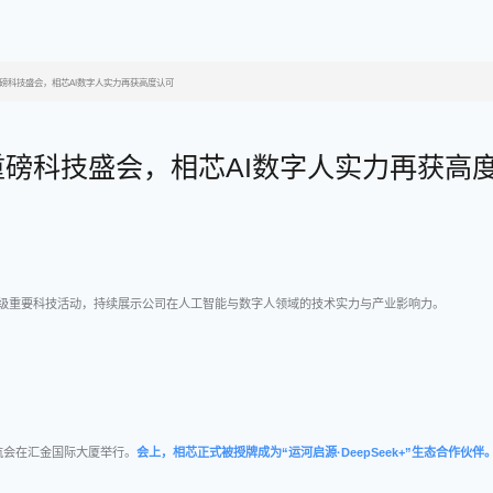
磅科技盛会，相芯AI数字人实力再获高度认可
磅科技盛会，相芯AI数字人实力再获高
级重要科技活动，持续展示公司在人工智能与数字人领域的技术实力与产业影响力。
区启航会在汇金国际大厦举行。
会上，相芯正式被授牌成为“运河启源·DeepSeek+”生态合作伙伴