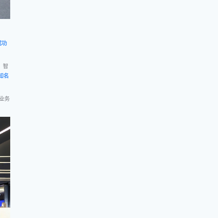
成功
、智
知名
业务