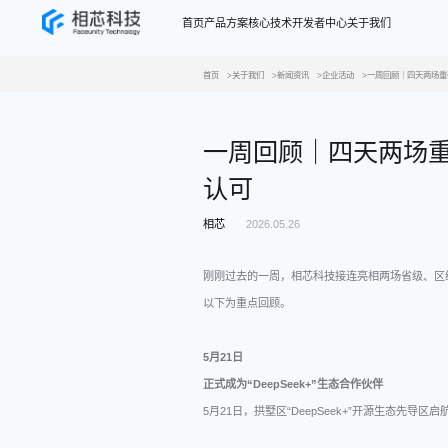
首页
产品方案
核心技术
开发者中心
关于我们
首页
关于我们
新闻资讯
企业活动
一周回顾｜四天两场重
一周回顾｜四天两场重
认可
相芯
2026.05.26
刚刚过去的一周，相芯科技接连亮相两场省级、区
以下为重点回顾。
5月21日
正式成为“DeepSeek+”生态合作伙伴
5月21日，拱墅区“DeepSeek+”开源生态先导