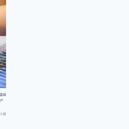
盖拍
户
字人技