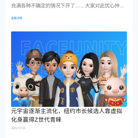
充满各种不确定的情况下开了……大家对此忧心忡
忡，毕竟它的宣传经费，都用在处理负面上了。不过
查看详情
吐槽归吐槽，我们拿奖牌也绝不手软！这次赛事所有
场馆清空了观众，官方贴心地用数字技术营造了氛围
组，运动员们依然可以享受沉浸式比赛。科技和体育
强强联合，已经非常普遍。像近几年受追捧的XR技
术，已逐步应用到体育赛事或者训练中，既能够让观
众享受豪华版的视听盛宴，也能够让运...
元宇宙逐渐主流化，纽约市长候选人靠虚拟
化身赢得Z世代青睐
2021.07.03