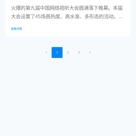
火爆的第九届中国网络视听大会圆满落下帷幕。本届
大会设置了45场高热度、高水准、多形态的活动。同
时，采用云上大会与线下大会同步互动、有机融合。
查看详情
相芯科技作为技术创新代表，和华为、腾讯、咪咕、
爱奇艺、七牛云等受邀参加了本次大会，并在首次设
立的高新视听技术体验展中展示了自研的AR视频特
<
1
2
3
>
效、PTA（虚拟化身）、STA（智能虚拟人）等技
术。【相芯科技的展位现场】中国网络视听行业呈现
新格局本届大会受到了前所未有...